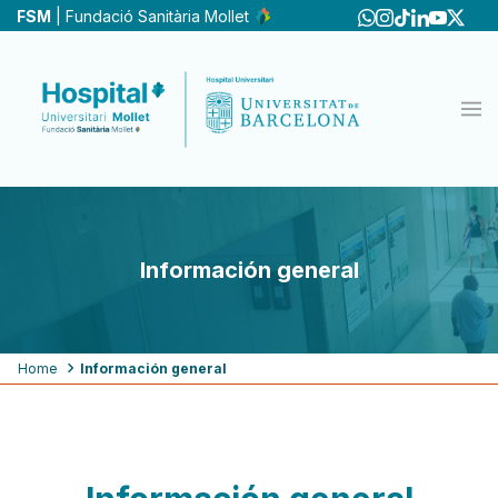
Skip
FSM
| Fundació Sanitària Mollet
to
main
content
Información general
Breadcrumb
Home
Información general