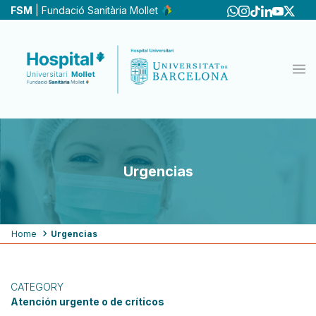
Skip
FSM
| Fundació Sanitària Mollet
to
main
content
Urgencias
Breadcrumb
Home
Urgencias
CATEGORY
Atención urgente o de críticos