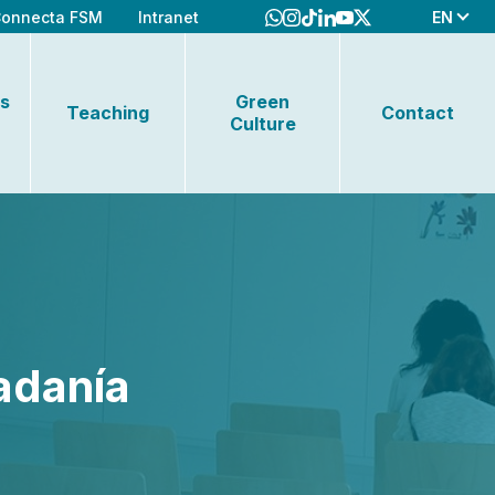
EN
onnecta FSM
Intranet
s
Green
Teaching
Contact
Culture
adanía