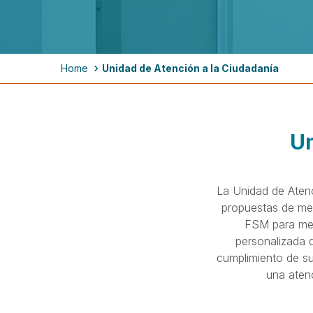
Breadcrumb
Home
Unidad de Atención a la Ciudadanía
Un
La Unidad de Atenc
propuestas de mej
FSM para mejo
personalizada d
cumplimiento de su
una atenc