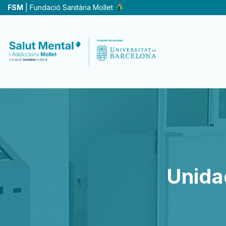
Skip
FSM
| Fundació Sanitària Mollet
to
main
content
Unida