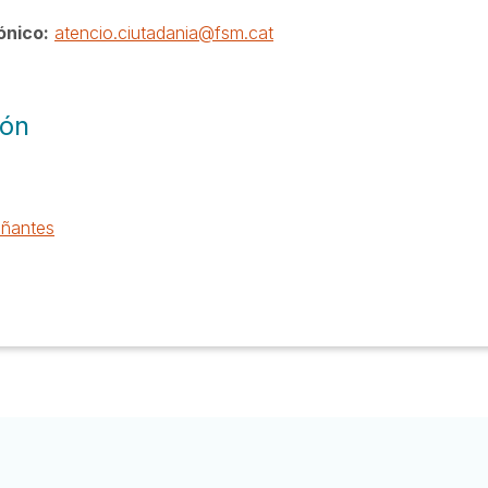
ónico:
atencio.ciutadania@fsm.cat
ión
ñantes