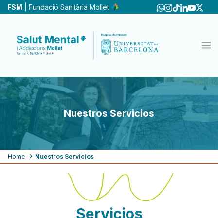
Skip
FSM
| Fundació Sanitària Mollet
to
main
content
Nuestros Servicios
Breadcrumb
Home
Nuestros Servicios
Servicios