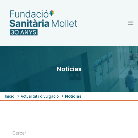
Pasar
al
contenido
principal
Noticias
Ruta
Inicio
Actualitat i divulgació
Noticias
de
navegación