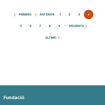
Paginación
PRIMERO
ANTERIOR
PÁGINA
1
PÁGINA
2
PÁGINA
3
4
…
PÁGINA
5
PÁGINA
6
PÁGINA
7
PÁGINA
8
PÁGINA
9
SIGUIENTE
ÚLTIMO
Fundació