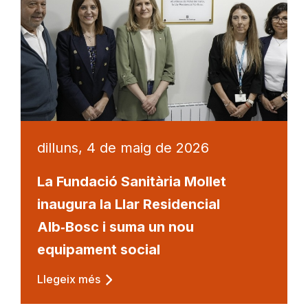
dilluns, 4 de maig de 2026
La Fundació Sanitària Mollet
inaugura la Llar Residencial
Alb‑Bosc i suma un nou
equipament social
Llegeix més