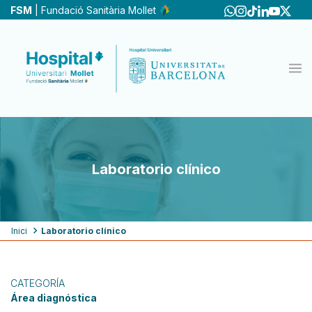
Pasar
FSM
| Fundació Sanitària Mollet
al
contenido
principal
Laboratorio clínico
Ruta
Inici
Laboratorio clínico
de
navegación
CATEGORÍA
Área diagnóstica