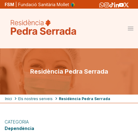
Vés
FSM
| Fundació Sanitària Mollet
al
contingut
Residència Pedra Serrada
Fil
Inici
Els nostres serveis
Residència Pedra Serrada
d'ariadna
CATEGORIA
Dependència