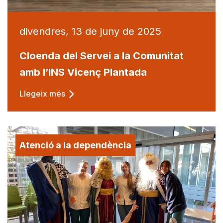
divendres, 13 de juny de 2025
Cloenda del Servei a la Comunitat
amb l’INS Vicenç Plantada
Llegeix més
Atenció a la dependència