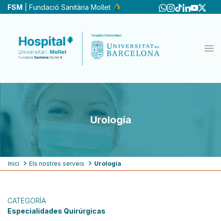
Pasar
FSM
| Fundació Sanitària Mollet
al
contenido
principal
Urología
Ruta
Inici
Els nostres serveis
Urología
de
navegación
CATEGORÍA
Especialidades Quirúrgicas