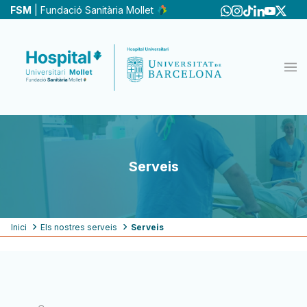
Vés
FSM
| Fundació Sanitària Mollet
al
contingut
Serveis
Fil
Inici
Els nostres serveis
Serveis
d'ariadna