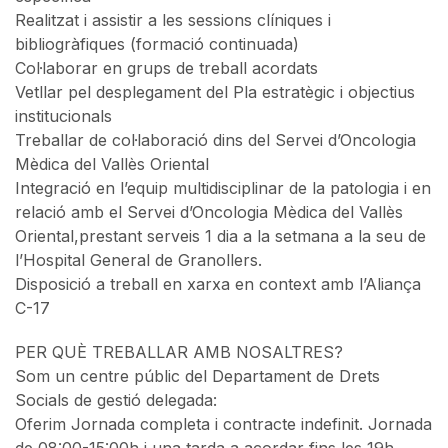
Realitzat i assistir a les sessions clíniques i
bibliogràfiques (formació continuada)
Col·laborar en grups de treball acordats
Vetllar pel desplegament del Pla estratègic i objectius
institucionals
Treballar de col·laboració dins del Servei d’Oncologia
Mèdica del Vallès Oriental
Integració en l’equip multidisciplinar de la patologia i en
relació amb el Servei d’Oncologia Mèdica del Vallès
Oriental,prestant serveis 1 dia a la setmana a la seu de
l’Hospital General de Granollers.
Disposició a treball en xarxa en context amb l’Aliança
C-17
PER QUÈ TREBALLAR AMB NOSALTRES?
Som un centre públic del Departament de Drets
Socials de gestió delegada:
Oferim Jornada completa i contracte indefinit. Jornada
de 08:00-15:00h i una tarda a acordar fins les 19h.