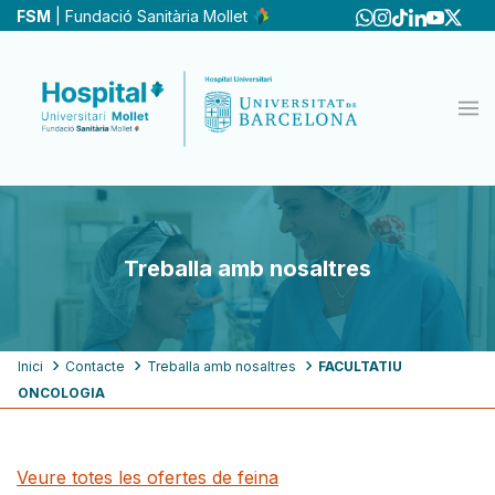
Vés
FSM
| Fundació Sanitària Mollet
al
contingut
Treballa amb nosaltres
Fil
Inici
Contacte
Treballa amb nosaltres
FACULTATIU
ONCOLOGIA
d'ariadna
Veure totes les ofertes de feina