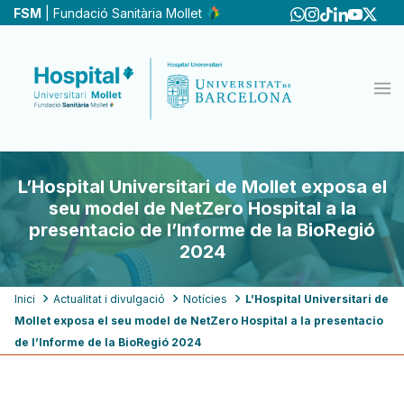
Vés
FSM
| Fundació Sanitària Mollet
al
contingut
L’Hospital Universitari de Mollet exposa el
seu model de NetZero Hospital a la
presentacio de l’Informe de la BioRegió
2024
Fil
Inici
Actualitat i divulgació
Notícies
L’Hospital Universitari de
Mollet exposa el seu model de NetZero Hospital a la presentacio
d'ariadna
de l’Informe de la BioRegió 2024