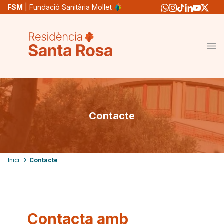
Vés
FSM
| Fundació Sanitària Mollet
al
contingut
Contacte
Fil
Inici
Contacte
d'ariadna
Contacta amb