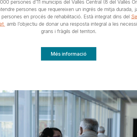
00 persones d’11 municipis del Vallès Central (8 del Vallès Ori
'atendre persones que requereixen un ingrés de mitja durada, j
 persones en procés de rehabilitació. Està integrat dins del
Se
let
amb l’objectiu de donar una resposta integral a les necess
grans i fràgils del territori.
Més informació