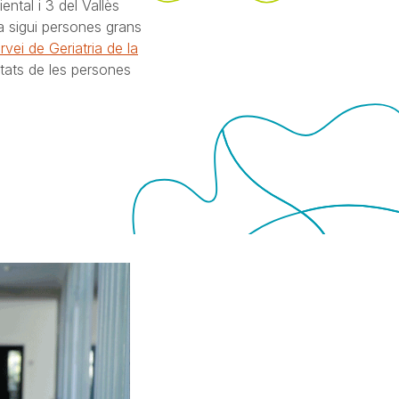
ental i 3 del Vallès
a sigui persones grans
rvei de Geriatria de la
itats de les persones