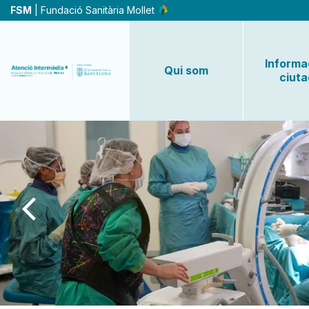
Vés
FSM
| Fundació Sanitària Mollet
al
contingut
Informac
Qui som
ciut