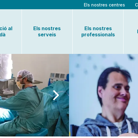
Els nostres centres
C
ió al
Els nostres
Els nostres
adà
serveis
professionals