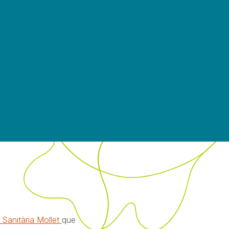
Sanitària Mollet
que