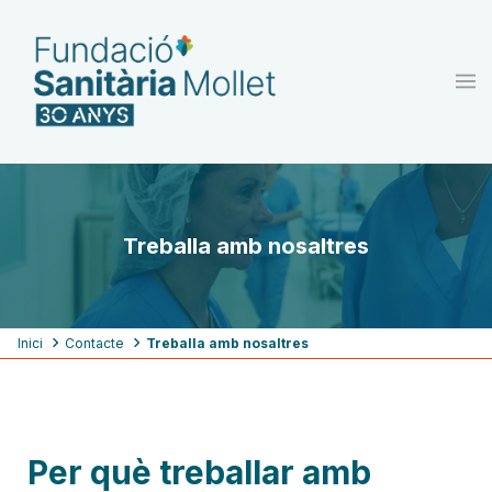
Vés
al
contingut
Treballa amb nosaltres
Fil
Inici
Contacte
Treballa amb nosaltres
d'ariadna
Per què treballar amb