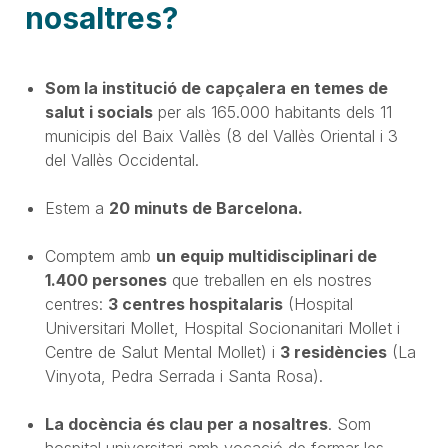
nosaltres?
Som la institució de capçalera en temes de
salut i socials
per als 165.000 habitants dels 11
municipis del Baix Vallès (8 del Vallès Oriental i 3
del Vallès Occidental.
Estem a
20 minuts de Barcelona.
Comptem amb
un equip multidisciplinari de
1.400 persones
que treballen en els nostres
centres:
3 centres hospitalaris
(Hospital
Universitari Mollet, Hospital Socionanitari Mollet i
Centre de Salut Mental Mollet) i
3 residències
(La
Vinyota, Pedra Serrada i Santa Rosa).
La docència és clau per a nosaltres
. Som
hospital universitari amb vocació de formar les