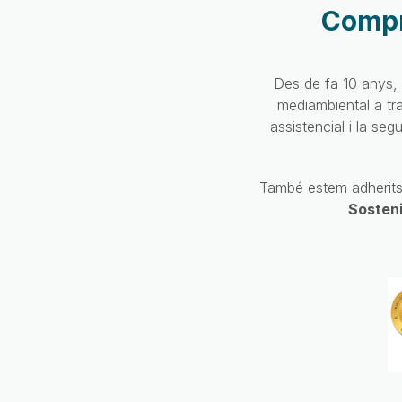
Compro
Des de fa 10 anys, t
mediambiental a tr
assistencial i la se
També estem adherits
Sosteni