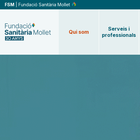
Vés
FSM
| Fundació Sanitària Mollet
al
contingut
Serveis i
Qui som
professionals