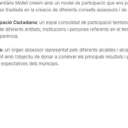
nitària Mollet creiem amb un model de participació que ens pe
 es trasllada en la creació de diferents consells assessors i de
ipació Ciutadana
: un espai consolidat de participació territor
de diferents entitats, institucions i persones referents en el te
sparència.
es
: un òrgan assessor representat pels diferents alcaldes i alca
M amb l’objectiu de donar a conèixer els principals resultats i p
s expectatives dels municipis.