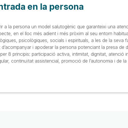
ntrada en la persona
rir a la persona un model salutogènic que garanteixi una aten
especte, en el lloc més adient i més pròxim al seu entorn habitu
giques, psicològiques, socials i espirituals, a les de la seva fa
at d’acompanyar i apoderar la persona potenciant la presa de 
er 8 principis: participació activa, intimitat, dignitat, atenció i
gular, continuïtat assistencial, promoció de l’autonomia i de l