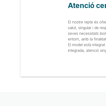
Atenció ce
El nostre repte és ofe
salut, singular i de r
seves necessitats biolò
entorn, amb la finalit
El model està integrat p
integrada, atenció sin