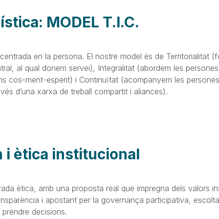
lística: MODEL T.I.C.
entrada en la persona. El nostre model és de Territorialitat (f
central, al qual donem servei), Integralitat (abordem les person
ons cos-ment-esperit) i Continuïtat (acompanyem les persones 
vés d’una xarxa de treball compartit i aliances).
i ètica institucional
da ètica, amb una proposta real que impregna dels valors inst
nsparència i apostant per la governança participativa, escolta
e prendre decisions.