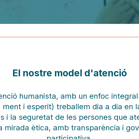
El nostre model d'atenció
nció humanista, amb un enfoc integral 
ment i esperit) treballem dia a dia en l
is i la seguretat de les persones que at
 mirada ètica, amb transparència i go
participativa.