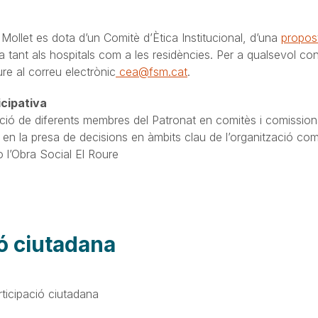
Mollet es dota d’un Comitè d’Ètica Institucional, d’una
propos
ca tant als hospitals com a les residències. Per a qualsevol co
re al correu electrònic
cea@fsm.cat
.
cipativa
ció de diferents membres del Patronat en comitès i comissions
s en la presa de decisions en àmbits clau de l’organització com 
o l’Obra Social El Roure
ió ciutadana
ticipació ciutadana