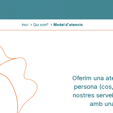
Fil
Inici
Qui som?
Model d'atenció
d'ariadna
Oferim una ate
persona (cos, 
nostres serve
amb una