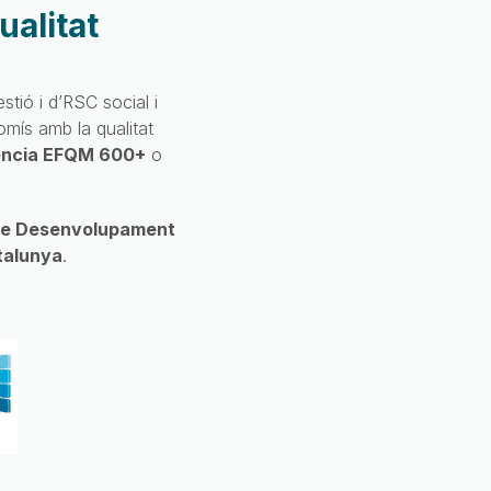
ualitat
stió i d’RSC social i
mís amb la qualitat
lència EFQM 600+
o
de Desenvolupament
talunya
.