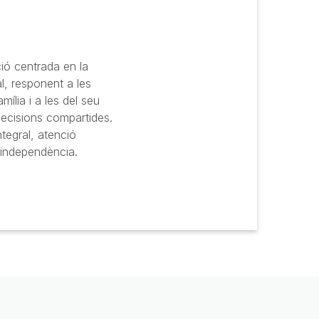
ció centrada en la
al, responent a les
mília i a les del seu
decisions compartides.
ntegral, atenció
a independència.