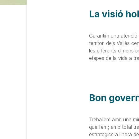
La visió ho
Garantim una atenció c
territori dels Vallès 
les diferents dimensi
etapes de la vida a tra
Bon govern 
Treballem amb una mira
que fem; amb total tra
estratègics a l’hora d