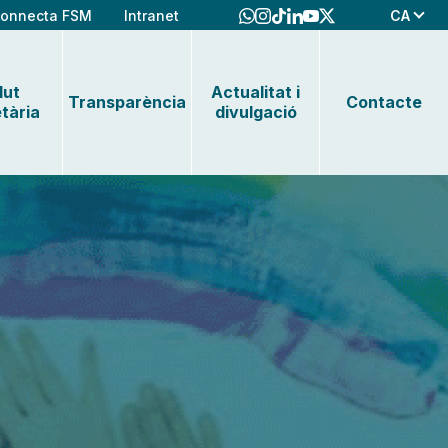
CA
onnecta FSM
Intranet
lut
Actualitat i
Transparència
Contacte
tària
divulgació