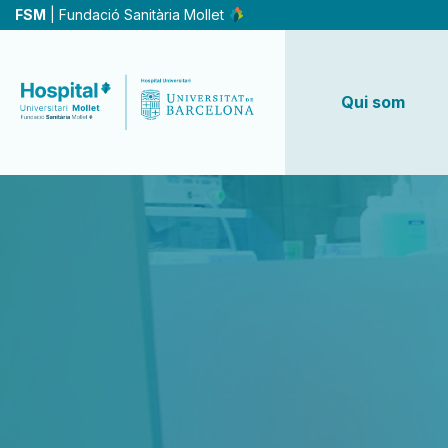
Vés
FSM
| Fundació Sanitària Mollet
al
contingut
Qui som