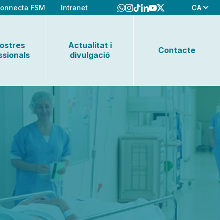
CA
onnecta FSM
Intranet
nostres
Actualitat i
Contacte
ssionals
divulgació