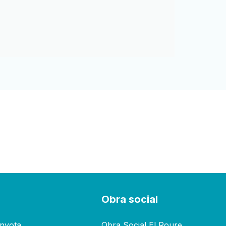
s
Obra social
inyota
Obra Social El Roure