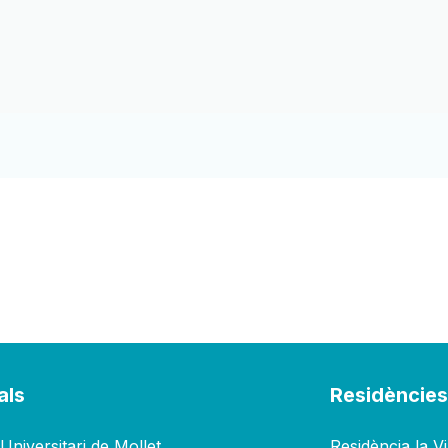
als
Residèncie
Universitari de Mollet
Residència la V