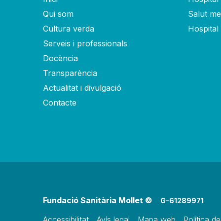
Qui som
Salut men
Cultura verda
Hospital
Serveis i professionals
Docència
Transparència
Actualitat i divulgació
Contacte
Fundació Sanitària Mollet ©
G-61289971
Accessibilitat
Avís legal
Mapa web
Política d