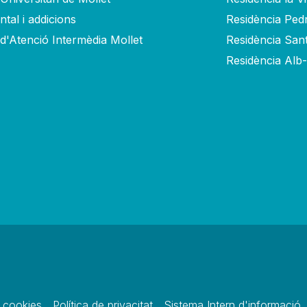
tal i addicions
Residència Ped
 d'Atenció Intermèdia Mollet
Residència San
Residència Alb
e cookies
Política de privacitat
Sistema Intern d'informació