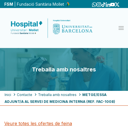
Vés
FSM
| Fundació Sanitària Mollet
al
contingut
Treballa amb nosaltres
Fil
Inici
Contacte
Treballa amb nosaltres
METGE/ESSA
ADJUNT/A AL SERVEI DE MEDICINA INTERNA (REF. FAC-1008)
d'ariadna
Veure totes les ofertes de feina