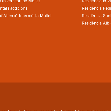
Universitari de Mollet
Residència la V
tal i addicions
Residència Ped
 d'Atenció Intermèdia Mollet
Residència San
Residència Alb