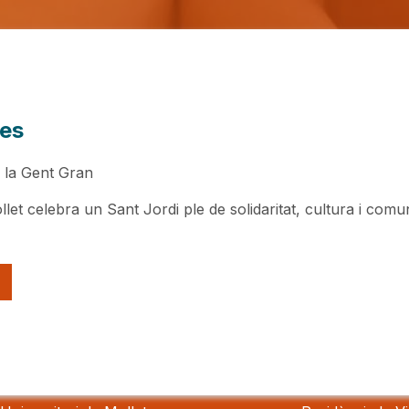
des
e la Gent Gran
let celebra un Sant Jordi ple de solidaritat, cultura i comu
als
Residèncie