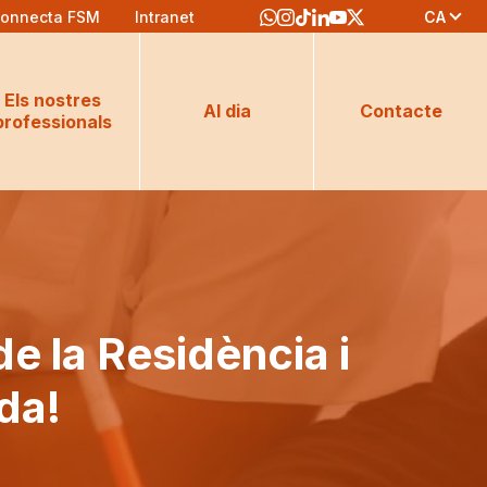
CA
onnecta FSM
Intranet
Els nostres
Al dia
Contacte
professionals
de la Residència i
da!