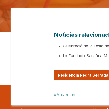
Notìcies relaciona
Celebració de la Festa d
La Fundació Sanitària Mol
Residència Pedra Serrada
Aniversari
Fundació
Hospit