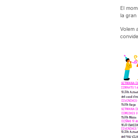
El mome
la gran
Volem ag
convide