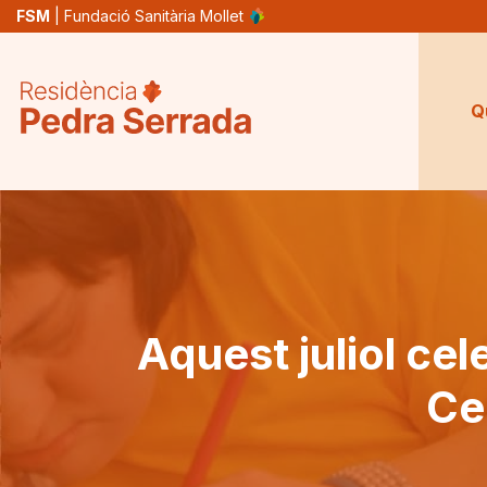
Vés
FSM
| Fundació Sanitària Mollet
al
contingut
Q
Aquest juliol cel
Ce