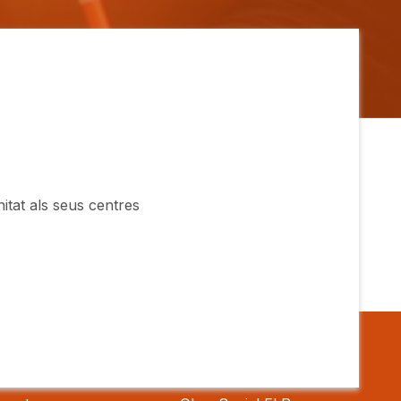
nitat als seus centres
s
Obra social