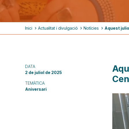
Fil
Inici
Actualitat i divulgació
Notícies
Aquest julio
d'ariadna
Aque
DATA
2 de juliol de 2025
Cen
TEMÀTICA
Aniversari