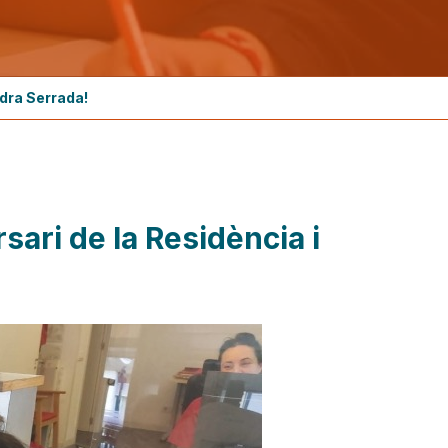
edra Serrada!
sari de la Residència i