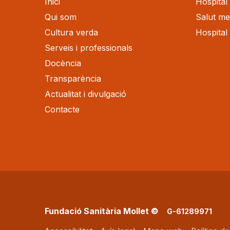
Inici
Hospital 
Qui som
Salut men
Cultura verda
Hospital
Serveis i professionals
Docència
Transparència
Actualitat i divulgació
Contacte
Fundació Sanitària Mollet ©
G-61289971