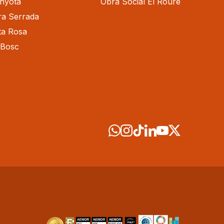
inyota
Obra Social El Roure
ra Serrada
ta Rosa
-Bosc