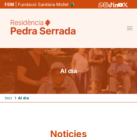
Vés
FSM
| Fundació Sanitària Mollet
al
contingut
Al dia
Fil
Inici
Al dia
d'ariadna
Noticies