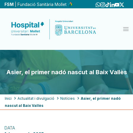
Vés
FSM
| Fundació Sanitària Mollet
al
contingut
Asier, el primer nadó nascut al Baix Vallès
Fil
Inici
Actualitat i divulgació
Notícies
Asier, el primer nadó
nascut al Baix Vallès
d'ariadna
DATA