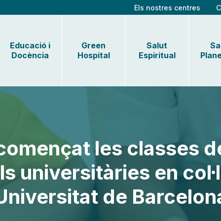
Els nostres centres
C
Educació i
Green
Salut
Sa
Docència
Hospital
Espiritual
Plane
començat les classes d
s universitàries en col·
Universitat de Barcelon