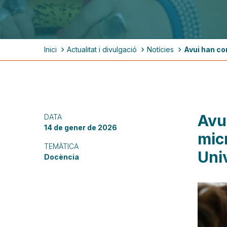
Fil
Inici
Actualitat i divulgació
Notícies
Avui han co
d'ariadna
Avu
DATA
14 de gener de 2026
micr
TEMÀTICA
Uni
Docència