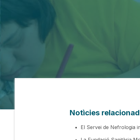
Notìcies relaciona
El Servei de Nefrologia i
La Fundació Sanitària Mol