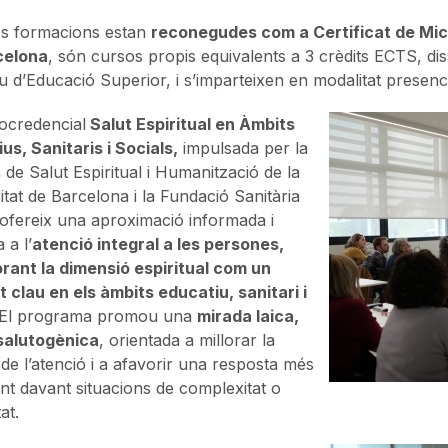
es formacions estan
reconegudes com a Certificat de Micr
celona
, són cursos propis equivalents a 3 crèdits ECTS, dis
 d’Educació Superior, i s’imparteixen en modalitat presenc
ocredencial
Salut Espiritual en Àmbits
us, Sanitaris i Socials,
impulsada per la
 de Salut Espiritual i Humanització de la
itat de Barcelona i la Fundació Sanitària
 ofereix una aproximació informada i
 a l’
atenció integral a les persones,
rant la dimensió espiritual com un
 clau en els àmbits educatiu, sanitari i
 El programa promou una
mirada laica,
 salutogènica
, orientada a millorar la
 de l’atenció i a afavorir una resposta més
nt davant situacions de complexitat o
at.