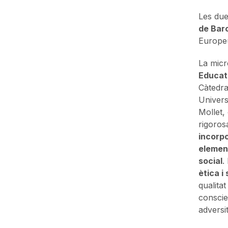
Les du
de Bar
Europeu
La micr
Educati
Càtedra
Univers
Mollet,
rigorosa
incorpo
element
social
.
ètica i
qualitat
conscie
adversit