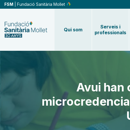
Vés
FSM
| Fundació Sanitària Mollet
al
contingut
Serveis i
Qui som
professionals
Avui han 
microcredencial