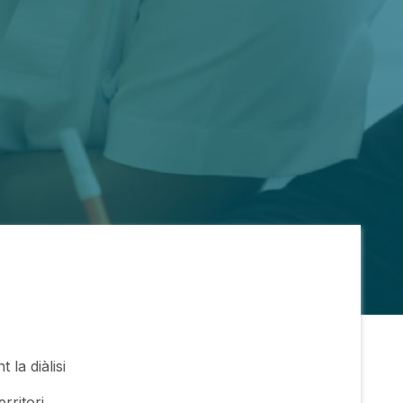
la diàlisi
rritori