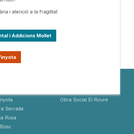
a i atenció a la fragilitat
tal i Addicions Mollet
Vinyota
s
Obra social
inyota
Obra Social El Roure
ra Serrada
ta Rosa
-Bosc