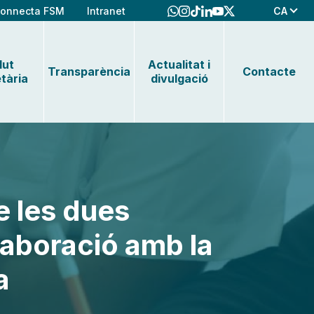
CA
onnecta FSM
Intranet
lut
Actualitat i
Transparència
Contacte
tària
divulgació
e les dues
laboració amb la
a