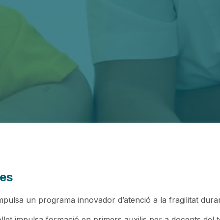
des
mpulsa un programa innovador d’atenció a la fragilitat durant 
let impulsa formació en primers auxilis per a docents del te