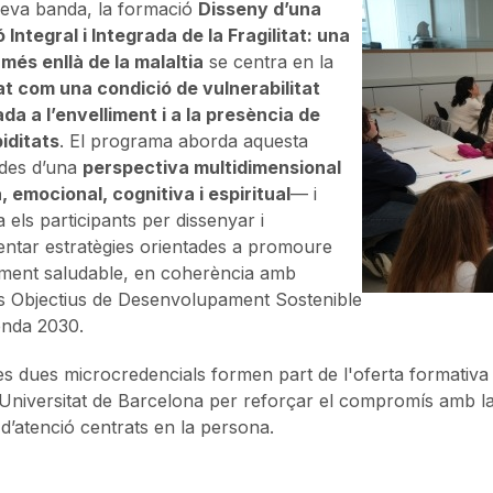
seva banda, la formació
Disseny d’una
 Integral i Integrada de la Fragilitat: una
més enllà de la malaltia
se centra en la
tat com una condició de vulnerabilitat
da a l’envelliment i a la presència de
iditats
. El programa aborda aquesta
t des d’una
perspectiva multidimensional
, emocional, cognitiva i espiritual
— i
 els participants per dissenyar i
ntar estratègies orientades a promoure
liment saludable, en coherència amb
s Objectius de Desenvolupament Sostenible
enda 2030.
s dues microcredencials formen part de l'oferta formativa
Universitat de Barcelona per reforçar el compromís amb la
d’atenció centrats en la persona.