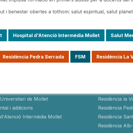
i benestar obertes a tothom: salut espiritual, salut planetàri
t
Hospital d'Atenció Intermèdia Mollet
Salut Men
Residència Pedra Serrada
FSM
Residència La 
als
Residèncie
Universitari de Mollet
Residència la V
tal i addicions
Residència Ped
 d'Atenció Intermèdia Mollet
Residència San
Residència Alb