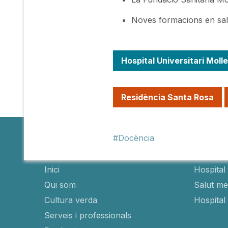
Noves formacions en salut 
Hospital Universitari Molle
Residència Santa Rosa
Docència
Fundació
Hospit
Inici
Hospital 
Qui som
Salut men
Cultura verda
Hospital
Serveis i professionals