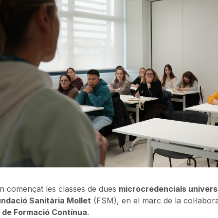
n començat les classes de dues
microcredencials univers
undació Sanitària Mollet
(FSM), en el marc de la col·labor
t de Formació Contínua
.