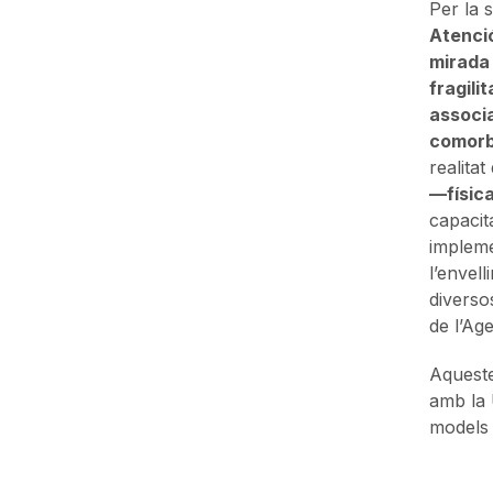
Per la 
Atenció
mirada 
fragili
associa
comorb
realita
—física
capacita
impleme
l’envel
diverso
de l’Ag
Aqueste
amb la 
models 