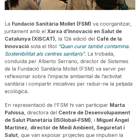
La
Fundació Sanitària Mollet (FSM)
va coorganitzar,
juntament amb el
Xarxa d’Innovació en Salut de
Catalunya (XISCAT)
, la 12è edició del
Cafè de la
Innovació
sota el títol
“Quan curar també contamina.
Sostenibilitat als centres sanitaris”
. La trobada,
conduïda per Alberto Serrano, director de Sistemes
de la Fundació Sanitària Mollet (FSM) va servir per
reflexionar sobre l’impacte ambiental de l’activitat
sanitària i compartir iniciatives per reduir-ne la petjada
ecològica.
En representació de l'FSM hi van participar
Marta
Pahissa
, directora del
Centre de Desenvolupament
de Salut Planetària (ISGlobal–FSM)
, i
Miguel Ángel
Martínez
,
director de Medi Ambient, Seguretat i
Salut
, que van exposar projectes que impulsen la