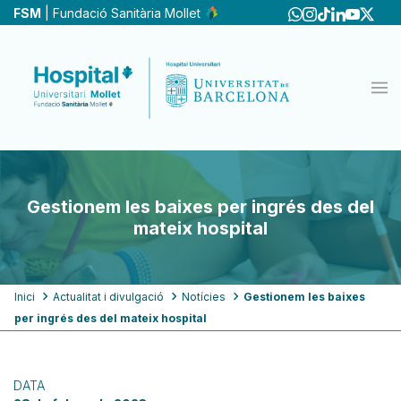
Vés
FSM
| Fundació Sanitària Mollet
al
contingut
Gestionem les baixes per ingrés des del
mateix hospital
Fil
Inici
Actualitat i divulgació
Notícies
Gestionem les baixes
per ingrés des del mateix hospital
d'ariadna
DATA