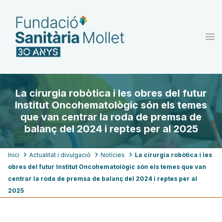
Vés
al
contingut
La cirurgia robòtica i les obres del futur
Institut Oncohematològic són els temes
que van centrar la roda de premsa de
balanç del 2024 i reptes per al 2025
Fil
Inici
Actualitat i divulgació
Notícies
La cirurgia robòtica i les
obres del futur Institut Oncohematològic són els temes que van
d'ariadna
centrar la roda de premsa de balanç del 2024 i reptes per al
2025