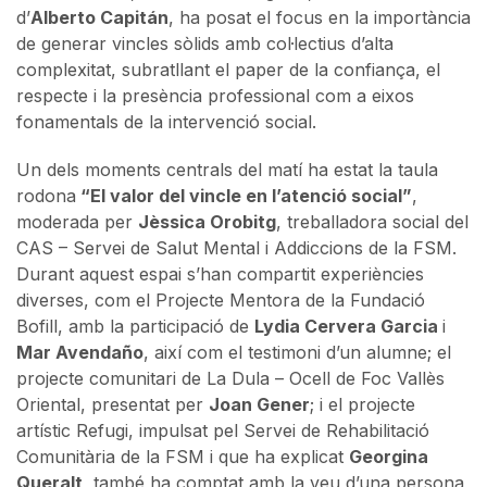
d’
Alberto Capitán
, ha posat el focus en la importància
de generar vincles sòlids amb col·lectius d’alta
complexitat, subratllant el paper de la confiança, el
respecte i la presència professional com a eixos
fonamentals de la intervenció social.
Un dels moments centrals del matí ha estat la taula
rodona
“El valor del vincle en l’atenció social”
,
moderada per
Jèssica Orobitg
, treballadora social del
CAS – Servei de Salut Mental i Addiccions de la FSM.
Durant aquest espai s’han compartit experiències
diverses, com el Projecte Mentora de la Fundació
Bofill, amb la participació de
Lydia Cervera Garcia
i
Mar Avendaño
, així com el testimoni d’un alumne; el
projecte comunitari de La Dula – Ocell de Foc Vallès
Oriental, presentat per
Joan Gener
; i el projecte
artístic Refugi, impulsat pel Servei de Rehabilitació
Comunitària de la FSM i que ha explicat
Georgina
Queralt
, també ha comptat amb la veu d’una persona