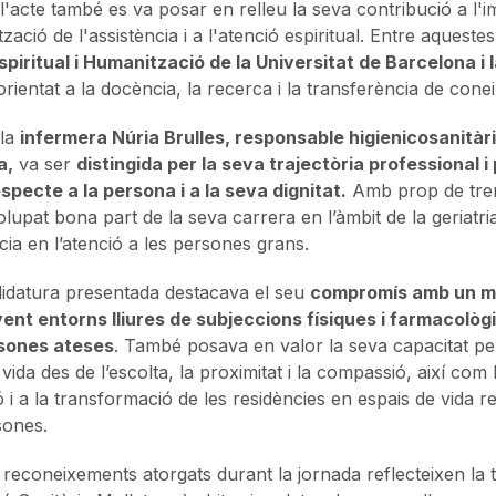
l'acte també es va posar en relleu la seva contribució a l'i
ació de l'assistència i a l'atenció espiritual. Entre aquestes
spiritual i Humanització de la Universitat de Barcelona i 
orientat a la docència, la recerca i la transferència de con
 la
infermera Núria Brulles, responsable higienicosanitàri
a,
va ser
distingida per la seva trajectòria professional
especte a la persona i a la seva dignitat.
Amb prop de trent
lupat bona part de la seva carrera en l’àmbit de la geriatr
cia en l’atenció a les persones grans.
idatura presentada destacava el seu
compromís amb un mod
nt entorns lliures de subjeccions físiques i farmacològiq
rsones ateses
. També posava en valor la seva capacitat per 
 vida des de l’escolta, la proximitat i la compassió, així co
ió i a la transformació de les residències en espais de vida 
sones.
s reconeixements atorgats durant la jornada reflecteixen la