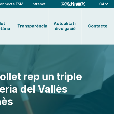
CA
onnecta FSM
Intranet
lut
Actualitat i
Transparència
Contacte
tària
divulgació
llet rep un triple
ria del Vallès
nès