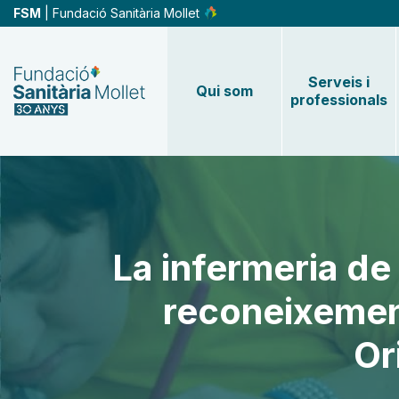
Vés
FSM
| Fundació Sanitària Mollet
al
contingut
Serveis i
Qui som
professionals
La infermeria de 
reconeixement
Or