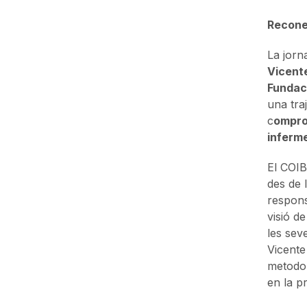
Reconei
La jorn
Vicente
Fundaci
una tra
c
ompro
inferme
El COIB
des de l
respons
visió d
les sev
Vicente
metodol
en la pr