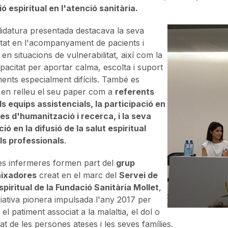
ó espiritual en l'atenció sanitària.
idatura presentada destacava la seva
litat en l'acompanyament de pacients i
 en situacions de vulnerabilitat, així com la
pacitat per aportar calma, escolta i suport
nts especialment difícils. També es
en relleu el seu paper com a
referents
ls equips assistencials, la participació en
es d'humanització i recerca, i la seva
ció en la difusió de la salut espiritual
ls professionals
.
s infermeres formen part del
grup
ixadores
creat en el marc del
Servei de
spiritual de la Fundació Sanitària Mollet
,
ciativa pionera impulsada l'any 2017 per
el patiment associat a la malaltia, el dol o
at de les persones ateses i les seves famílies.