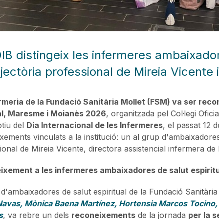
IB distingeix les infermeres ambaixadore
ajectòria professional de Mireia Vicente 
rmeria de la Fundació Sanitària Mollet (FSM) va ser reco
al, Maresme i Moianès 2026
, organitzada pel Col·legi Ofic
tiu del
Dia Internacional de les Infermeres
, el passat 12 
ements vinculats a la institució: un al grup d'ambaixadores de
ional de Mireia Vicente, directora assistencial infermera de 
xement a les infermeres ambaixadores de salut espiritu
 d'ambaixadores de salut espiritual de la Fundació Sanitàri
avas, Mònica Baena Martínez, Hortensia Marcos Tocino, M
s
, va rebre un dels
reconeixements
de la jornada
per la s