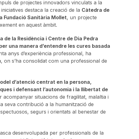
mpuls de projectes innovadors vinculats a la
 iniciatives destaca la creació de la
Càtedra de
la Fundació Sanitària Mollet
, un projecte
eixement en aquest àmbit.
a de la Residència i Centre de Dia Pedra
 i per una manera d’entendre les cures basada
a anys d’experiència professional, ha
ia, on s’ha consolidat com una professional de
el d’atenció centrat en la persona,
ues i defensant l’autonomia i la llibertat de
acompanyar situacions de fragilitat, malaltia i
m la seva contribució a la humanització de
respectuosos, segurs i orientats al benestar de
 tasca desenvolupada per professionals de la