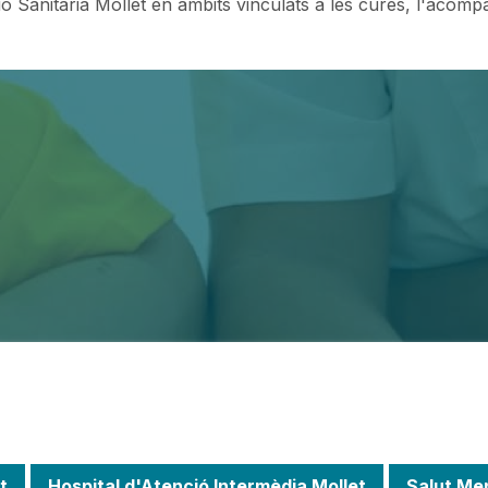
ó Sanitària Mollet en àmbits vinculats a les cures, l'acompa
t
Hospital d'Atenció Intermèdia Mollet
Salut Men