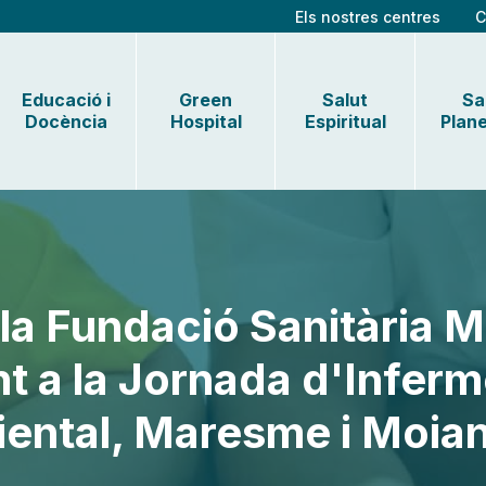
Els nostres centres
C
Educació i
Green
Salut
Sa
Docència
Hospital
Espiritual
Plane
la Fundació Sanitària Mo
 a la Jornada d'Inferme
iental, Maresme i Moia