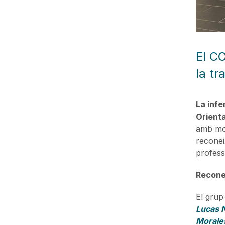
El CO
la tr
La infe
Orient
amb mo
reconeix
profess
Reconei
El grup
Lucas N
Morale