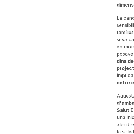
dimensi
La cand
sensibi
famílies
seva ca
en mome
posava 
dins de
project
implica
entre e
Aqueste
d'amba
Salut E
una ini
atendre 
la soled