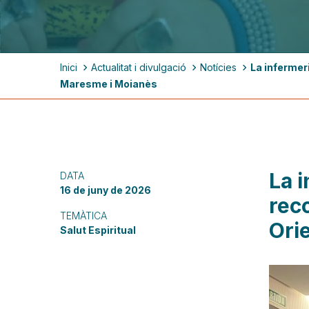
Fil
Inici
Actualitat i divulgació
Notícies
La infermeri
d'ariadna
Maresme i Moianès
La i
DATA
16 de juny de 2026
rec
TEMÀTICA
Ori
Salut Espiritual