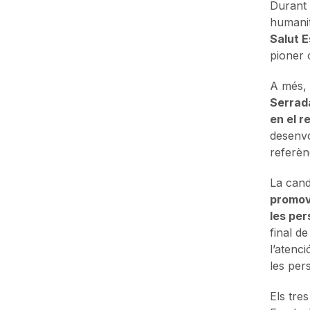
Durant 
humanitz
Salut E
pioner 
A més,
Serrad
en el r
desenvo
referèn
La cand
promove
les pe
final de
l’atenc
les per
Els tre