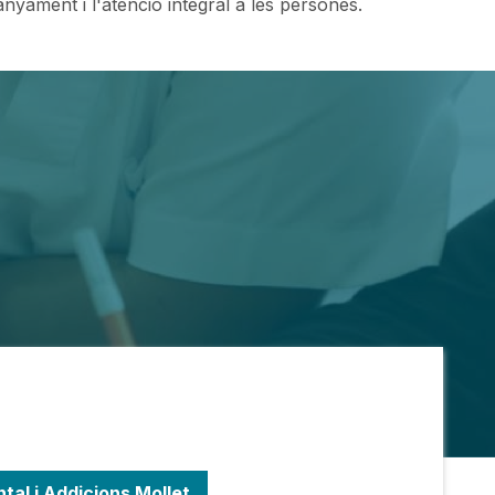
nyament i l'atenció integral a les persones.
tal i Addicions Mollet