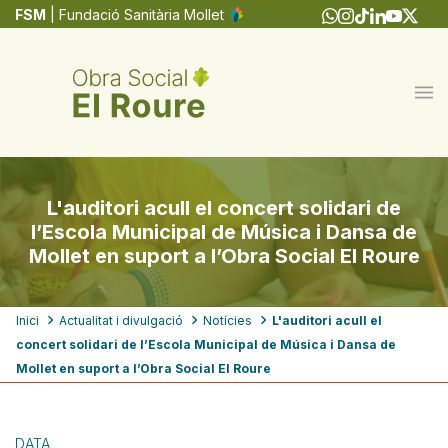
Vés
FSM
| Fundació Sanitària Mollet
al
contingut
L'auditori acull el concert solidari de
l’Escola Municipal de Música i Dansa de
Mollet en suport a l’Obra Social El Roure
Fil
Inici
Actualitat i divulgació
Notícies
L'auditori acull el
concert solidari de l’Escola Municipal de Música i Dansa de
d'ariadna
Mollet en suport a l’Obra Social El Roure
DATA