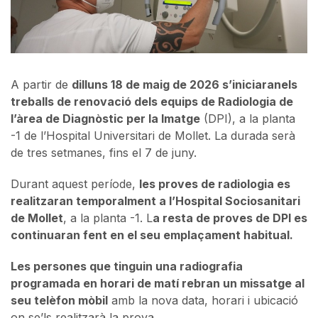
A partir de
dilluns 18 de maig de 2026 s’iniciaranels
treballs de renovació dels equips de Radiologia de
l’àrea de Diagnòstic per la Imatge
(DPI), a la planta
-1 de l’Hospital Universitari de Mollet. La durada serà
de tres setmanes, fins el 7 de juny.
Durant aquest període,
les proves de radiologia es
realitzaran temporalment a l’Hospital Sociosanitari
de Mollet
, a la planta -1. L
a resta de proves de DPI es
continuaran fent en el seu emplaçament habitual.
Les persones que tinguin una radiografia
programada en horari de matí rebran un missatge al
seu telèfon mòbil
amb la nova data, horari i ubicació
on se’ls realitzarà la prova.