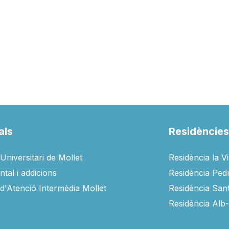
als
Residèncie
Universitari de Mollet
Residència la V
tal i addicions
Residència Ped
 d'Atenció Intermèdia Mollet
Residència San
Residència Alb