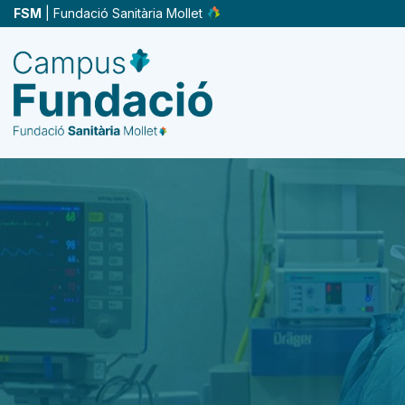
Vés
FSM
| Fundació Sanitària Mollet
al
contingut