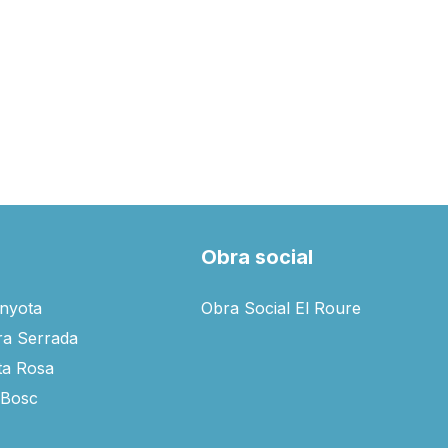
s
Obra social
inyota
Obra Social El Roure
ra Serrada
ta Rosa
-Bosc