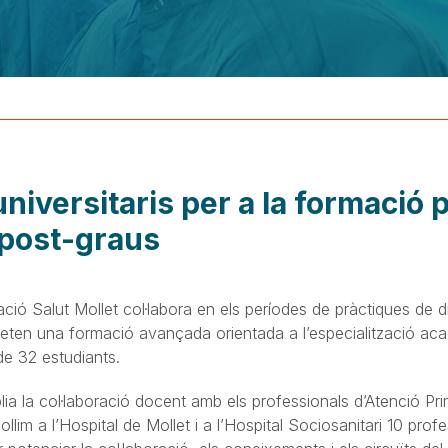
niversitaris per a la formació 
 post-graus
ció Salut Mollet col·labora en els períodes de pràctiques de d
ten una formació avançada orientada a l’especialització ac
de 32 estudiants.
lia la col·laboració docent amb els professionals d’Atenció Pri
ollim a l’Hospital de Mollet i a l’Hospital Sociosanitari 10 prof