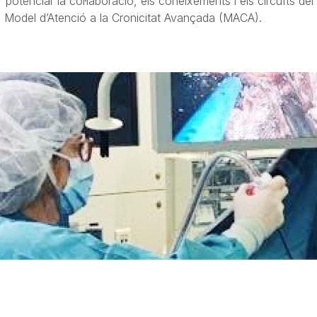
potenciar la col·laboració, els coneixements i els circuïts del
 Model d’Atenció a la Cronicitat Avançada (MACA).