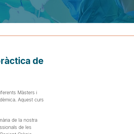
pràctica de
iferents Màsters i
adèmica. Aquest curs
mària de la nostra
essionals de les