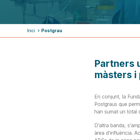
Fil
Inici
Postgrau
d'ariadna
Partners u
màsters i
En conjunt, la Funda
Postgraus que perme
han sumat un total 
D’altra banda, s’amp
àrea d’influència. Ac