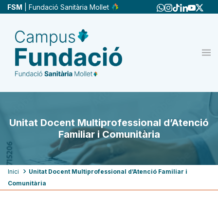
Vés
FSM
| Fundació Sanitària Mollet
al
contingut
Unitat Docent Multiprofessional d’Atenció
Familiar i Comunitària
Fil
Inici
Unitat Docent Multiprofessional d’Atenció Familiar i
Comunitària
d'ariadna