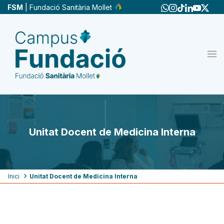
Vés
FSM
| Fundació Sanitària Mollet
al
contingut
Unitat Docent de Medicina Interna
Fil
Inici
Unitat Docent de Medicina Interna
d'ariadna