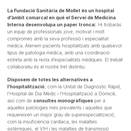
La Fundació Sanitària de Mollet és un hospital
d’àmbit comarcal en què el Servei de Medicina
Interna desenvolupa un paper tronca
l. Hi trobaràs
un equip de professionals jove, motivat i molt
compromès amb la seva professió i especialitat
mèdica. Atenem pacients hospitalitzats amb qualsevol
tipus de patologia mèdica, amb una coordinació
estreta amb la resta d’especialitats mèdiques. El treball
col·laboratiu és el nostre tret distintiu.
Disposem de totes les alternatives a
l’hospitalització
, com la Unitat de Diagnòstic Ràpid,
l’Hospital de Dia Mèdic i l’Hospitalització a Domicili,
així com de
consultes monogràfiques
per a
aquelles patologies més prevalents i aquelles que
requereixen un major grau de superespecialització,
com la insuficiència cardíaca, les malalties
sistèmiques, el VIH i les malalties de transmissió