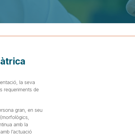
àtrica
sentació, la seva
eus requeriments de
persona gran, en seu
 (morfològics,
ontinua amb la
a amb l’actuació