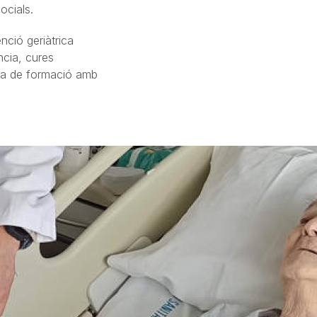
ocials.
nció geriàtrica
ncia, cures
 pla de formació amb