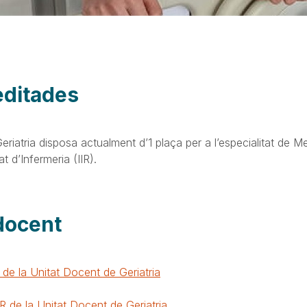
editades
riatria disposa actualment d’1 plaça per a l’especialitat de Me
at d’Infermeria (IIR).
docent
IR de la Unitat Docent de Geriatria
IR de la Unitat Docent de Geriatria