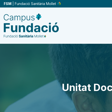
Vés
FSM
| Fundació Sanitària Mollet
al
contingut
Unitat Doc