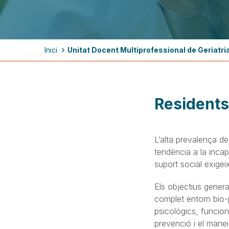
Fil
Inici
Unitat Docent Multiprofessional de Geriatri
d'ariadna
Residents 
L’alta prevalença de
tendència a la incap
suport social exigei
Els objectius genera
complet entorn bio-
psicològics, funcion
prevenció i el manei