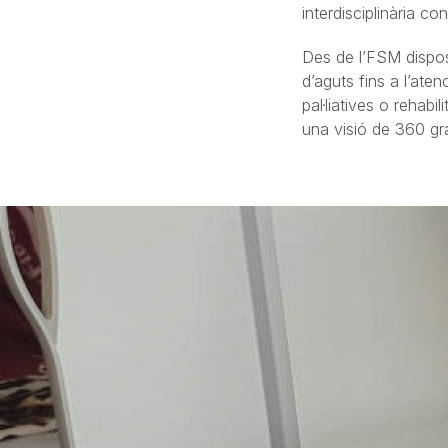
interdisciplinària co
Des de l’FSM dispose
d’aguts fins a l’ate
pal·liatives o rehab
una visió de 360 gra