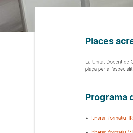
Places acr
La Unitat Docent de Ge
plaça per a l’especialit
Programa 
Itinerari formatiu I
Itinerari formatiu M