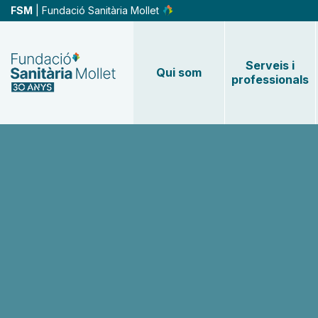
Vés
FSM
| Fundació Sanitària Mollet
al
contingut
Serveis i
Qui som
professionals