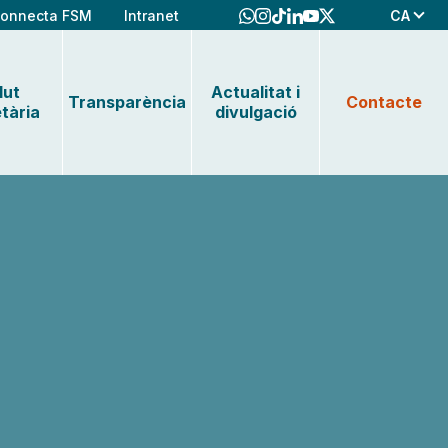
CA
onnecta FSM
Intranet
lut
Actualitat i
Transparència
Contacte
tària
divulgació