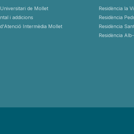
Universitari de Mollet
Residència la V
tal i addicions
Residència Ped
 d'Atenció Intermèdia Mollet
Residència San
Residència Alb