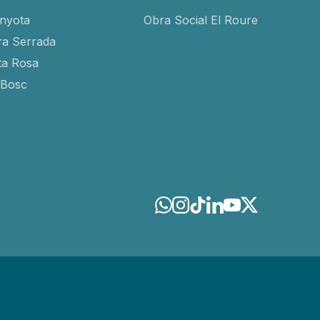
inyota
Obra Social El Roure
ra Serrada
ta Rosa
-Bosc