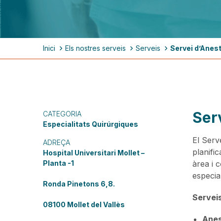
Fil
Inici
Els nostres serveis
Serveis
Servei d’Anes
d'ariadna
Ser
CATEGORIA
Especialitats Quirúrgiques
El Serv
ADREÇA
planific
Hospital Universitari Mollet –
Planta -1
àrea i 
especial
Ronda Pinetons 6,8.
Serveis
08100 Mollet del Vallès
Anes