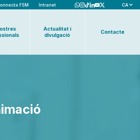
CA
onnecta FSM
Intranet
nostres
Actualitat i
Contacte
ssionals
divulgació
nimació