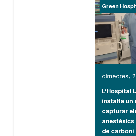
Green Hospi
dimecres, 2
L’Hospital U
instal·la un
capturar el
anestèsics 
de carboni