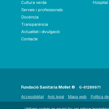
Cultura verda
Hospital
Serveis i professionals
Docència
Transparència
Actualitat i divulgació
Contacte
Fundació Sanitària Mollet ©
G-61289971
Accessibilitat
Avís legal
Mapa web
Política d
Utilitzem cookies en aquest lloc per millorar lexperiènci