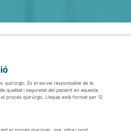
ió
oc quirúrgic. És el servei responsable de la
s de qualitat i seguretat del pacient en aquesta
 el procés quirúrgic. L’equip està format per 12
ant el procés quirúrgic, pre, intra i post