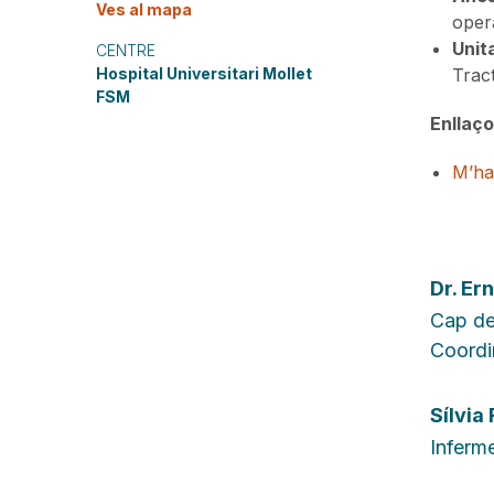
Ves al mapa
opera
Unit
CENTRE
Hospital Universitari Mollet
Trac
FSM
Enllaço
M’hai
Dr.
Ern
Cap de
Coordin
Sílvia
Inferme