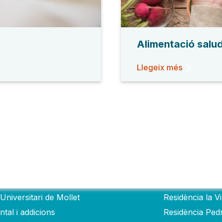
Alimentació salu
Llegeix més
als
Residèncie
Universitari de Mollet
Residència la V
tal i addicions
Residència Ped