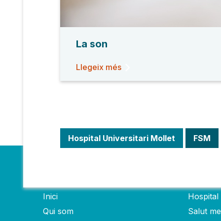
La son
Llegeix més
Hospital Universitari Mollet
FSM
Fundació
Hospit
Inici
Hospital 
Qui som
Salut men