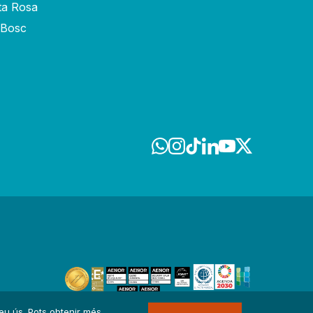
ta Rosa
-Bosc
 seu ús. Pots obtenir més