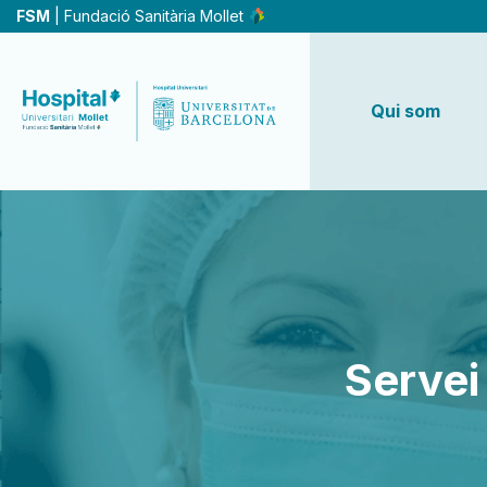
Vés
FSM
| Fundació Sanitària Mollet
al
contingut
Qui som
Servei