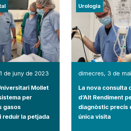
tal
Urologia
1 de juny de 2023
dimecres, 3 de ma
niversitari Mollet
La nova consulta 
 sistema per
d’Alt Rendiment p
s gasos
diagnòstic precís 
i reduir la petjada
única visita