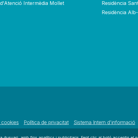
 d'Atenció Intermèdia Mollet
Residència San
Residència Alb
e cookies
Política de privacitat
Sistema Intern d'informació
a dusuari, amb fins analítics i publicitaris. Fent clic al botó acceptis el