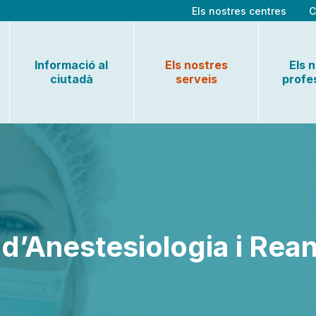
Els nostres centres
C
Informació al
Els nostres
Els 
ciutadà
serveis
profe
 d’Anestesiologia i Rea