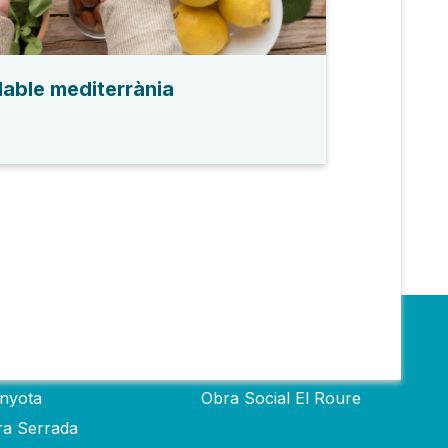
dable mediterrània
s
Obra social
inyota
Obra Social El Roure
ra Serrada