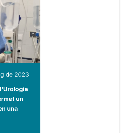
ig de 2023
d’Urologia
ermet un
en una