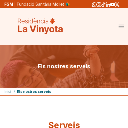
Vés
FSM
| Fundació Sanitària Mollet
al
contingut
Els nostres serveis
Fil
Inici
Els nostres serveis
d'ariadna
Serveis