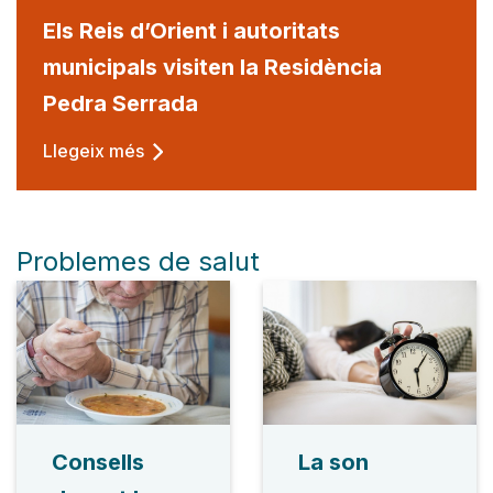
Els Reis d’Orient i autoritats
municipals visiten la Residència
Pedra Serrada
Llegeix més
Problemes de salut
Consells
La son