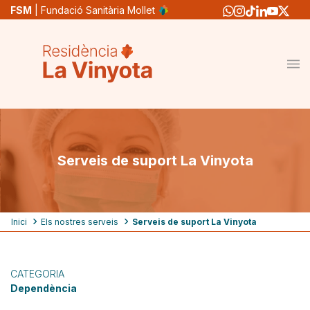
Vés
FSM
| Fundació Sanitària Mollet
al
contingut
Serveis de suport La Vinyota
Fil
Inici
Els nostres serveis
Serveis de suport La Vinyota
d'ariadna
CATEGORIA
Dependència