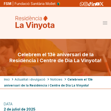
Vés
FSM
| Fundació Sanitària Mollet
al
contingut
Celebrem el 13è aniversari de la
Residència i Centre de Dia La Vinyota!
Fil
Inici
Actualitat i divulgació
Notícies
Celebrem el 13è
aniversari de la Residència i Centre de Dia La Vinyota!
d'ariadna
DATA
2 de juliol de 2025