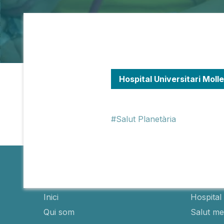
Hospital Universitari Molle
Salut Planetària
Fundació
Hospit
Inici
Hospital 
Qui som
Salut men