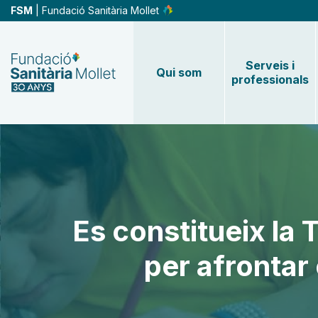
Vés
FSM
| Fundació Sanitària Mollet
al
contingut
Serveis i
Qui som
professionals
Es constitueix la 
per afrontar 