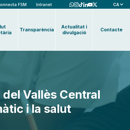
CA
onnecta FSM
Intranet
lut
Actualitat i
Transparència
Contacte
tària
divulgació
 del Vallès Central
tic i la salut