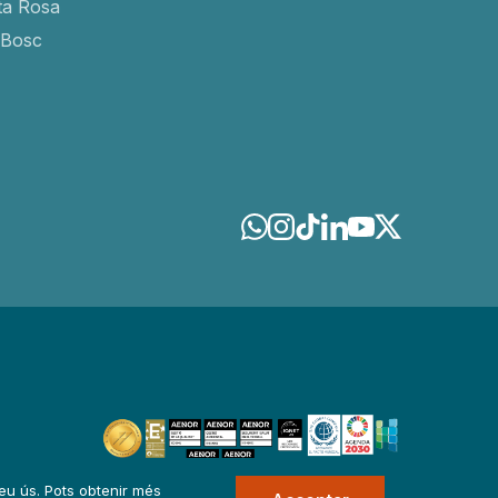
ta Rosa
-Bosc
 seu ús. Pots obtenir més