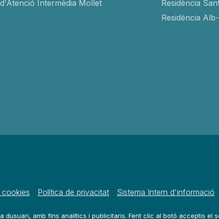
 d'Atenció Intermèdia Mollet
Residència San
Residència Alb
e cookies
Política de privacitat
Sistema Intern d'informació
a dusuari, amb fins analítics i publicitaris. Fent clic al botó acceptis el