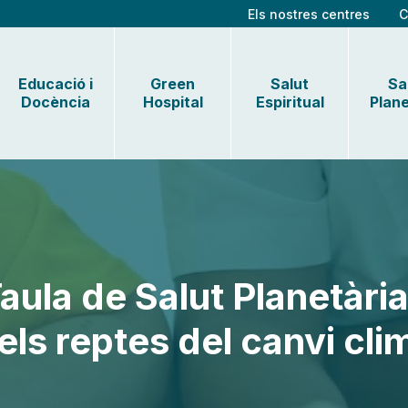
Els nostres centres
C
Educació i
Green
Salut
Sa
Docència
Hospital
Espiritual
Plane
Taula de Salut Planetària
els reptes del canvi climà