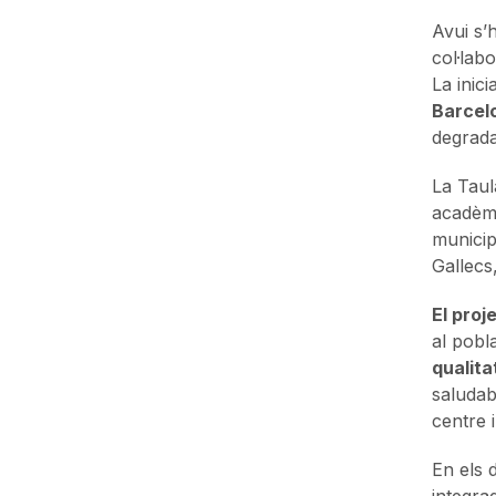
Avui s’h
col·lab
La inic
Barcelo
degrada
La Taul
acadèmi
municip
Gallecs,
El proj
al pobl
qualitat
saludab
centre 
En els 
integra