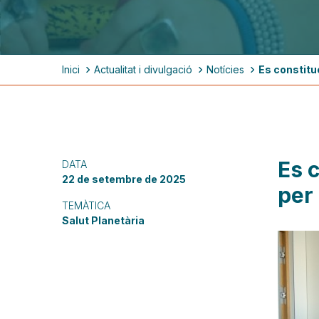
Fil
Inici
Actualitat i divulgació
Notícies
Es constitue
d'ariadna
Es c
DATA
22 de setembre de 2025
per 
TEMÀTICA
Salut Planetària