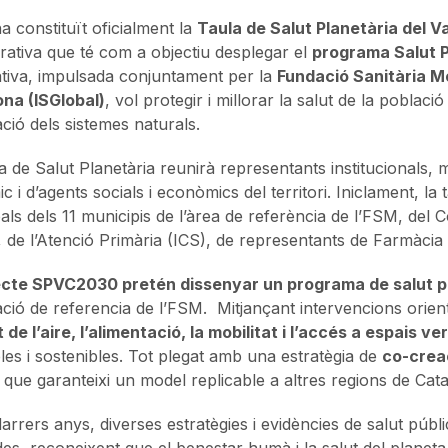
a constituït oficialment la
Taula de Salut Planetària del Va
orativa que té com a objectiu desplegar el
programa Salut P
iativa, impulsada conjuntament per la
Fundació Sanitària M
na (ISGlobal)
, vol protegir i millorar la salut de la poblaci
ció dels sistemes naturals.
a de Salut Planetària reunirà representants institucionals, m
c i d’agents socials i econòmics del territori. Iniclament, l
als dels 11 municipis de l’àrea de referència de l’FSM, del C
 de l’Atenció Primària (ICS), de representants de Farmàcia i d
ecte SPVC2030 pretén dissenyar un programa de salut pla
ació de referencia de l’FSM. Mitjançant intervencions orie
 de l’aire, l’alimentació, la mobilitat i l’accés a espais ve
les i sostenibles. Tot plegat amb una estratègia de
co-creac
i que garanteixi un model replicable a altres regions de Cat
darrers anys, diverses estratègies i evidències de salut púb
des, reconeixent que el benestar humà i la salut del plane