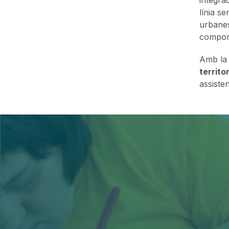
línia s
urbanes,
compone
Amb la 
territo
assisten