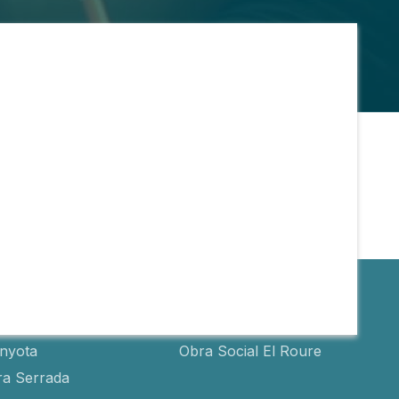
s
Obra social
inyota
Obra Social El Roure
ra Serrada