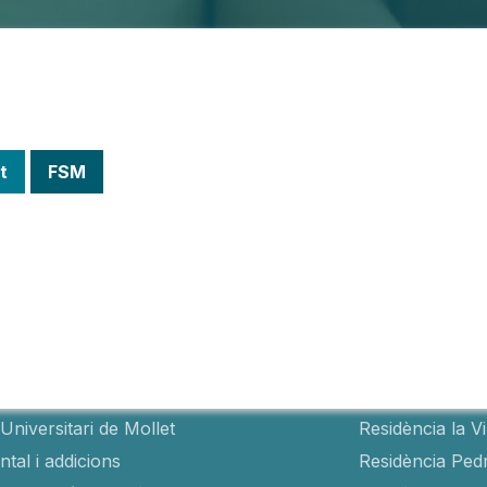
t
FSM
als
Residèncie
Universitari de Mollet
Residència la V
tal i addicions
Residència Ped