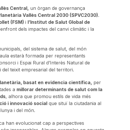
llès Central,
un òrgan de governança
lanetària Vallès Central 2030 (SPVC2030)
.
ollet (FSM)
i
l’Institut de Salut Global de
ó enfront dels impactes del canvi climàtic i la
unicipals, del sistema de salut, del món
a taula estarà formada per representants
onsorci i Espai Rural d’Interès Natural de
el teixit empresarial del territori.
netària, basat en evidencia científica,
per
ntades a
millorar determinants de salut com la
rds
, alhora que promou estils de vida més
ió i innovació social
que situï la ciutadania al
alunya i del món.
lica han evolucionat cap a perspectives
ta són inseparables. Alguns exemples en aquesta