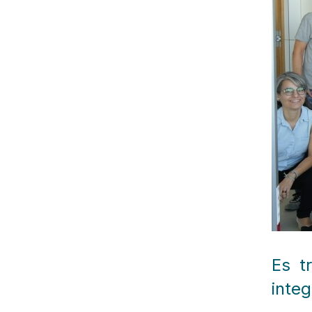
Es t
integ