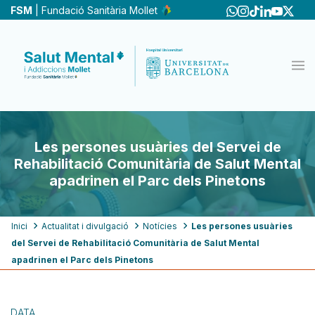
Vés
FSM
| Fundació Sanitària Mollet
al
contingut
Les persones usuàries del Servei de
Rehabilitació Comunitària de Salut Mental
apadrinen el Parc dels Pinetons
Fil
Inici
Actualitat i divulgació
Notícies
Les persones usuàries
del Servei de Rehabilitació Comunitària de Salut Mental
d'ariadna
apadrinen el Parc dels Pinetons
DATA