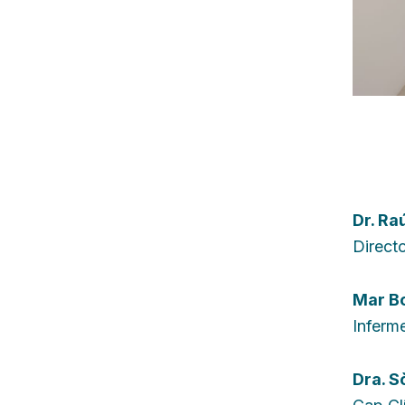
Dr.
Raú
Directo
Mar B
Inferme
Dra.
S