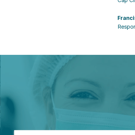
Cap Clí
Franci
Respon