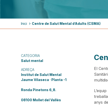
Fil
Inici
Centre de Salut Mental d’Adults (CSMA)
d'ariadna
Cen
CATEGORIA
Salut mental
El Cent
ADREÇA
Sanitàri
Institut de Salut Mental
Jaume Vilaseca · Planta -1
multidi
Ronda Pinetons 6,8.
L’equip 
treball
08100 Mollet del Vallès
anys de 