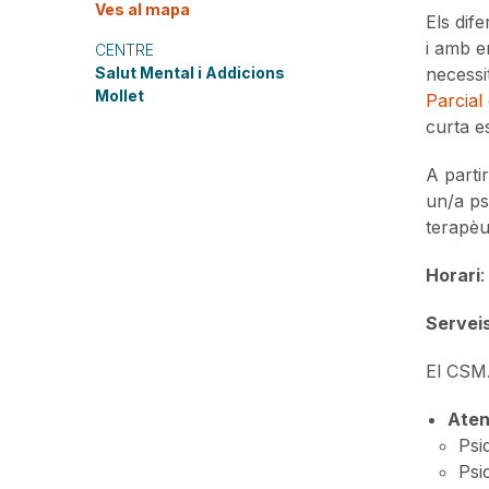
Ves al mapa
Els dif
i amb e
CENTRE
Salut Mental i Addicions
necessi
Mollet
Parcial 
curta e
A parti
un/a ps
terapèut
Horari
:
Servei
El CSMA
Aten
Psi
Psi