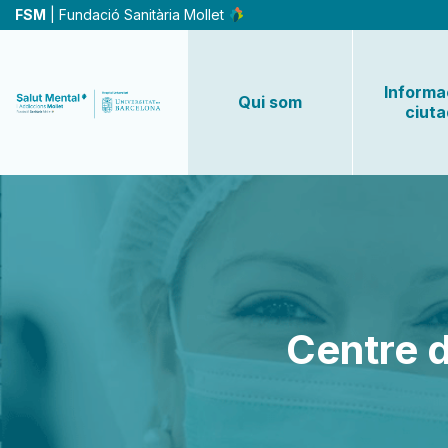
Vés
FSM
| Fundació Sanitària Mollet
al
contingut
Informac
Qui som
ciut
Centre 