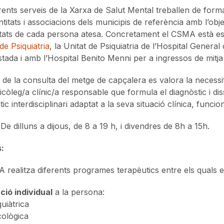
erents serveis de la Xarxa de Salut Mental treballen de form
ntitats i associacions dels municipis de referència amb l’obj
tats de cada persona atesa. Concretament el CSMA està es
de Psiquiatria
, la Unitat de Psiquiatria de l’Hospital Genera
stada i amb l’Hospital Benito Menni per a ingressos de mitja 
r de la consulta del metge de capçalera es valora la necessit
icòleg/a clínic/a responsable que formula el diagnòstic i d
ic interdisciplinari adaptat a la seva situació clínica, funciona
 De dilluns a dijous, de 8 a 19 h, i divendres de 8h a 15h.
s:
 realitza diferents programes terapèutics entre els quals e
ció individual
a la persona:
quiàtrica
cològica