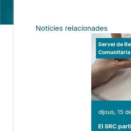
Notícies relacionades
Servei de Re
Comunitària
dijous, 15 
El SRC part