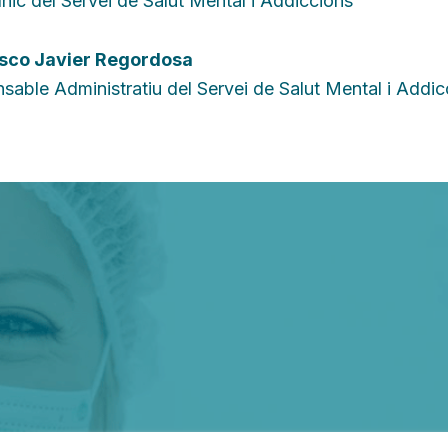
nic del Servei de Salut Mental i Addiccions
sco Javier Regordosa
sable Administratiu del Servei de Salut Mental i Addic