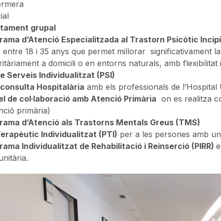
ermera
ial
tament grupal
rama d’Atenció Especialitzada al Trastorn Psicòtic Incip
 entre 18 i 35 anys que permet millorar significativament l
itàriament a domicili o en entorns naturals, amb flexibilita
e Serveis Individualitzat (PSI)
rconsulta Hospitalària
amb els professionals de l’Hospital U
l de col·laboració amb Atenció Primària
on es realitza co
nció primària)
rama d’Atenció als Trastorns Mentals Greus (TMS)
erapèutic Individualitzat (PTI)
per a les persones amb un 
rama Individualitzat de Rehabilitació i Reinserció (PIRR)
e
nitària.