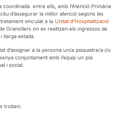
a coordinada entre ells, amb l’Atenció Primària
ectiu d’assegurar la millor atenció segons les
tretament vinculat a la
Unitat d’Hospitalització
l de Granollers on es realitzen els ingressos de
i llarga estada.
at d’assignar a la persona un/a psiquiatre/a i/o
issenya conjuntament amb l’equip un pla
l i social.
s troben: