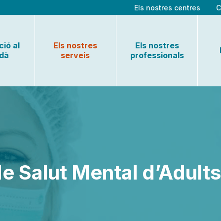
Els nostres centres
C
ió al
Els nostres
Els nostres
adà
serveis
professionals
de Salut Mental d’Adult