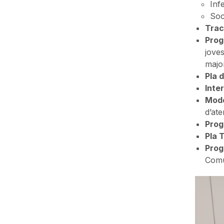
Inf
Soc
Trac
Prog
joves
major
Pla d
Inte
Mode
d’ate
Prog
Pla T
Prog
Comu