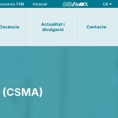
CA
onnecta FSM
Intranet
Actualitat i
Docència
Contacte
divulgació
s (CSMA)