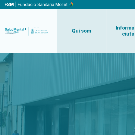
Vés
FSM
| Fundació Sanitària Mollet
al
contingut
Informac
Qui som
ciut