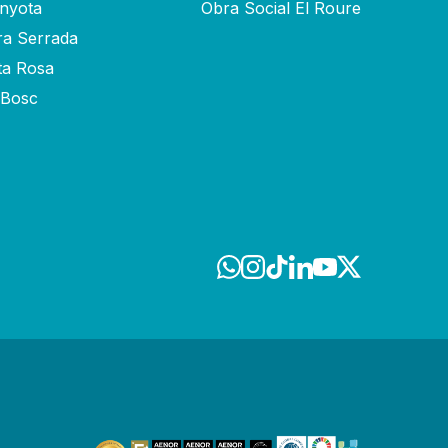
inyota
Obra Social El Roure
ra Serrada
ta Rosa
-Bosc