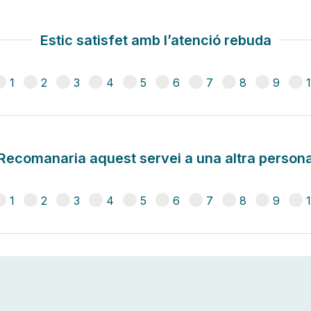
Estic satisfet amb l’atenció rebuda
1
2
3
4
5
6
7
8
9
Recomanaria aquest servei a una altra person
1
2
3
4
5
6
7
8
9