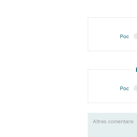
Poc
Poc