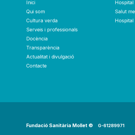
Inici
Hospital 
Qui som
Salut men
Cultura verda
Hospital
Serveis i professionals
Docència
Transparència
Actualitat i divulgació
Contacte
Fundació Sanitària Mollet ©
G-61289971