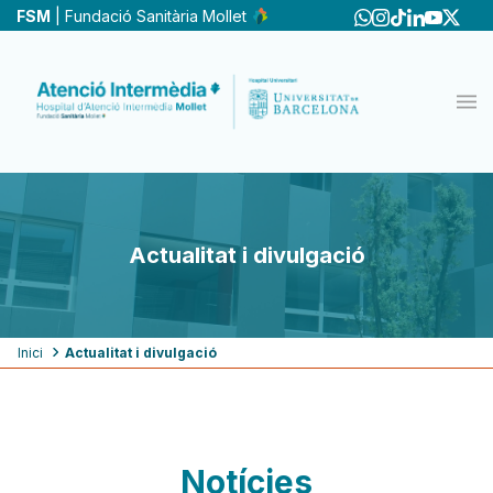
Vés
FSM
| Fundació Sanitària Mollet
al
contingut
Actualitat i divulgació
Fil
Inici
Actualitat i divulgació
d'ariadna
Notícies