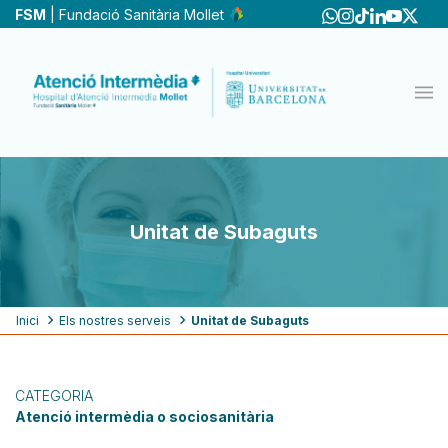
Vés
FSM
| Fundació Sanitària Mollet
al
contingut
Unitat de Subaguts
Fil
Inici
Els nostres serveis
Unitat de Subaguts
d'ariadna
CATEGORIA
Atenció intermèdia o sociosanitària