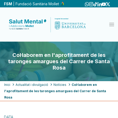
Vés
FSM
| Fundació Sanitària Mollet
al
contingut
Col·laborem en l'aprofitament de les
taronges amargues del Carrer de Santa
Rosa
Fil
Inici
Actualitat i divulgació
Notícies
Col·laborem en
l'aprofitament de les taronges amargues del Carrer de Santa
d'ariadna
Rosa
DATA