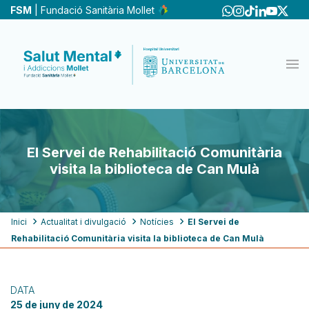
Vés
FSM
| Fundació Sanitària Mollet
al
contingut
El Servei de Rehabilitació Comunitària
visita la biblioteca de Can Mulà
Fil
Inici
Actualitat i divulgació
Notícies
El Servei de
Rehabilitació Comunitària visita la biblioteca de Can Mulà
d'ariadna
DATA
25 de juny de 2024