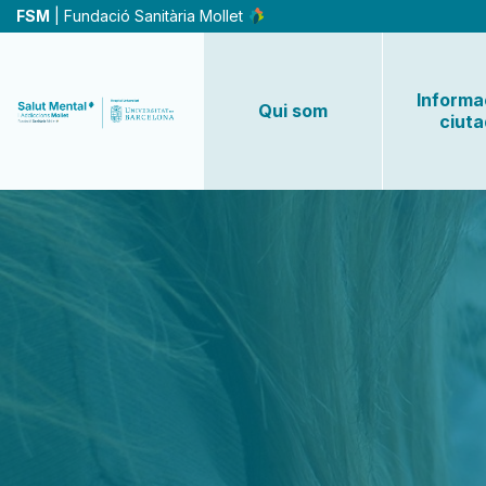
Vés
FSM
| Fundació Sanitària Mollet
al
contingut
Informac
Qui som
ciut