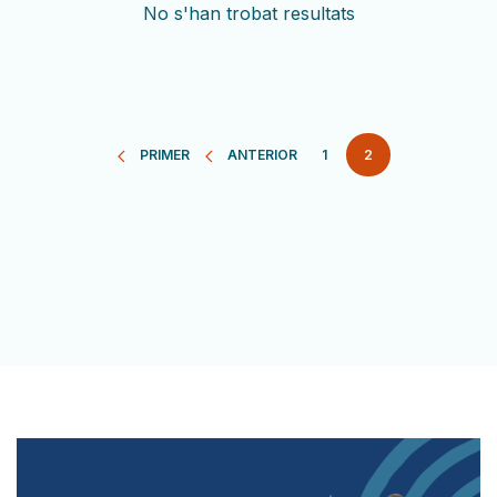
No s'han trobat resultats
Paginació
PRIMER
ANTERIOR
PÀGINA
1
2