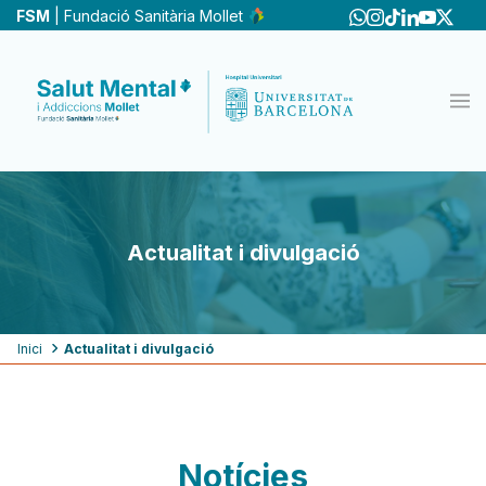
Vés
FSM
| Fundació Sanitària Mollet
al
contingut
Actualitat i divulgació
Fil
Inici
Actualitat i divulgació
d'ariadna
Notícies