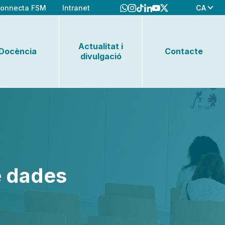
CA
onnecta FSM
Intranet
Actualitat i
Docència
Contacte
divulgació
e dades