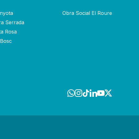
inyota
Obra Social El Roure
ra Serrada
ta Rosa
-Bosc