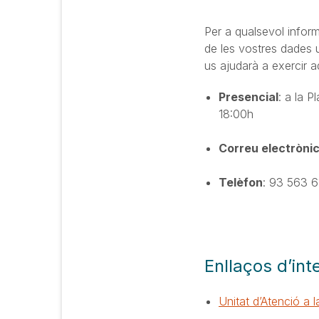
Per a qualsevol informa
de les vostres dades u
us ajudarà a exercir a
Presencial
: a la P
18:00h
Correu electròni
Telèfon
: 93 563 6
Enllaços d’int
Unitat d’Atenció a 