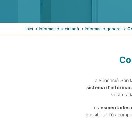
Fil
Inici
Informació al ciutadà
Informació general
Co
d'ariadna
Co
La Fundació Sanità
sistema d’informaci
vostres d
Les
esmentades da
possibilitar l’ús comp