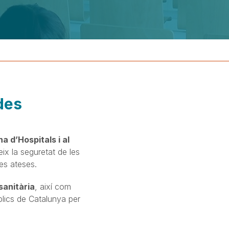
des
a d’Hospitals i al
eix la seguretat de les
es ateses.
sanitària
, així com
úblics de Catalunya per