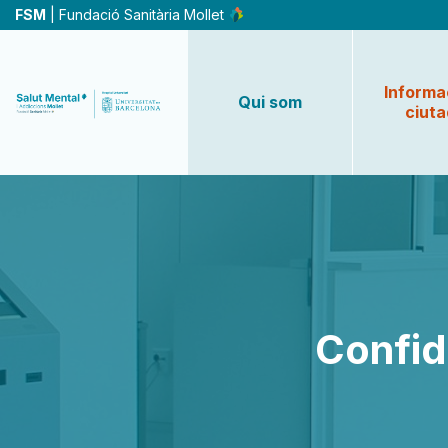
Vés
FSM
| Fundació Sanitària Mollet
al
contingut
Informac
Qui som
ciut
Confid