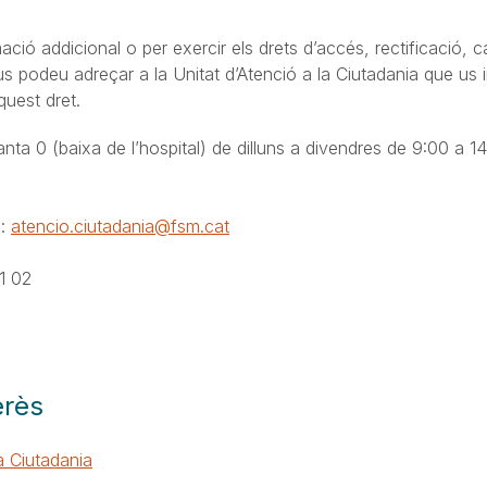
ció addicional o per exercir els drets d’accés, rectificació, ca
s podeu adreçar a la Unitat d’Atenció a la Ciutadania que us 
quest dret.
lanta 0 (baixa de l’hospital) de dilluns a divendres de 9:00 a 1
c
:
atencio.ciutadania@fsm.cat
1 02
erès
la Ciutadania