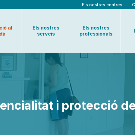
Els nostres centres
C
ió al
Els nostres
Els nostres
adà
serveis
professionals
encialitat i protecció d