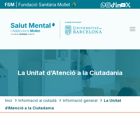
Vés
FSM
| Fundació Sanitària Mollet
al
contingut
La Unitat d’Atenció a la Ciutadania
Fil
Inici
Informació al ciutadà
Informació general
La Unitat
d’Atenció a la Ciutadania
d'ariadna